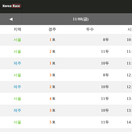
◀
11/08(금)
지역
경주
두수
시
서울
1
R
8두
10
서울
2
R
11두
11
제주
1
R
10두
11
서울
3
R
8두
12
제주
2
R
10두
12
서울
4
R
11두
13
제주
3
R
10두
13
서울
5
R
11두
14