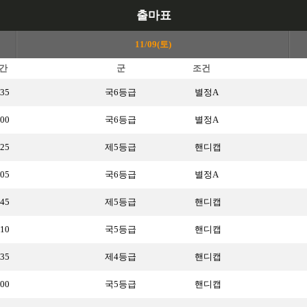
출마표
11/09(토)
간
군
조건
:35
국6등급
별정A
:00
국6등급
별정A
:25
제5등급
핸디캡
:05
국6등급
별정A
:45
제5등급
핸디캡
:10
국5등급
핸디캡
:35
제4등급
핸디캡
:00
국5등급
핸디캡