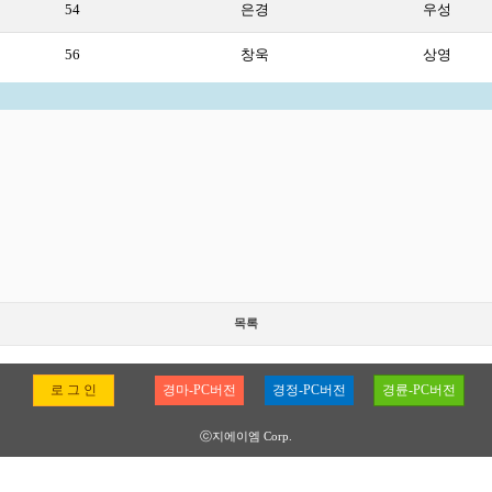
54
은경
우성
56
창욱
상영
목록
로 그 인
경마-PC버전
경정-PC버전
경륜-PC버전
ⓒ지에이엠 Corp.