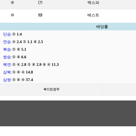
⑨
⑺
맥스파
⑩
⑽
베스트
배당률
단승
:
⑤
1.4
연승
:
④
2.4
⑤
1.1
⑧
2.5
복승
:
⑤ ⑧
5.1
쌍승
:
⑤ ⑧
6.6
복연
:
⑤ ④
2.8
⑤ ⑧
2.9
⑧ ④
11.3
삼복
:
⑤ ⑧ ④
14.8
삼쌍
:
⑤ ⑧ ④
37.4
◀이전경주