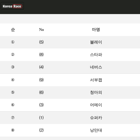
순
No
마명
①
⑸
블레이
②
⑻
스타파
③
⑷
네버스
④
⑼
서부캡
⑤
⑹
청마의
⑥
⑶
어메이
⑦
⑴
슈퍼카
⑧
⑵
낭만대