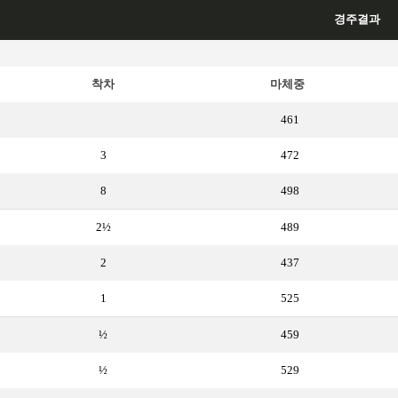
경주결과
착차
마체중
461
3
472
8
498
2½
489
2
437
1
525
½
459
½
529