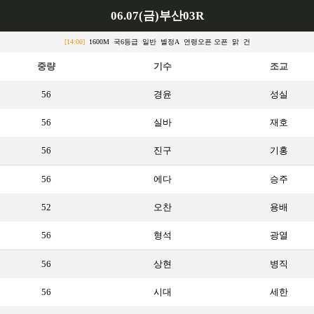
06.07(금)부산03R
[14:00]
1600M 국6등급 일반 별정A 연령오픈 오픈 맑 건
중량
기수
조교
56
경윤
성실
56
실바
재호
56
진구
기홍
56
에다
승주
52
오찬
용배
56
형석
광열
56
상현
병직
56
시대
세한