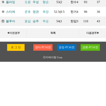
⑨
플라잉
도윤
우성
형순
53(2
한수4
93
37
⑩
스타에
준호
영관
목장
52.5(0.5
한거4
96
36
⑪
블루아
윤섭
승주
주순
54(1
한암3
110
43
◀이전경주
목록
다음경주▶
로 그 인
경마-PC버전
경정-PC버전
경륜-PC버전
ⓒ지에이엠 Corp.