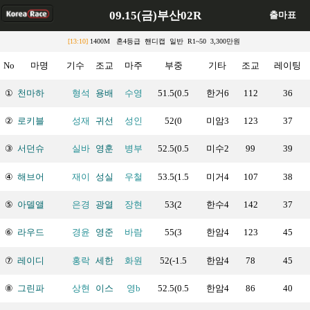
09.15(금)부산02R
출마표
[13:10]
1400M 혼4등급 핸디캡 일반 R1~50 3,300만원
No
마명
기수
조교
마주
부중
기타
조교
레이팅
①
천마하
형석
용배
수영
51.5(0.5
한거6
112
36
②
로키블
성재
귀선
성인
52(0
미암3
123
37
③
서던슈
실바
영훈
병부
52.5(0.5
미수2
99
39
④
해브어
재이
성실
우철
53.5(1.5
미거4
107
38
⑤
아델앨
은경
광열
장현
53(2
한수4
142
37
⑥
라우드
경윤
영준
바람
55(3
한암4
123
45
⑦
레이디
홍락
세한
화원
52(-1.5
한암4
78
45
⑧
그린파
상현
이스
영b
52.5(0.5
한암4
86
40