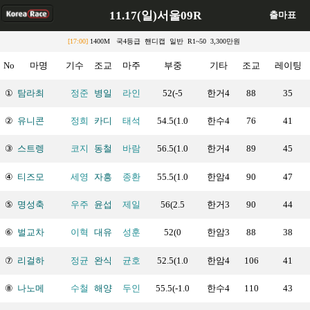
11.17(일)서울09R
출마표
[17:00]
1400M 국4등급 핸디캡 일반 R1~50 3,300만원
No
마명
기수
조교
마주
부중
기타
조교
레이팅
①
탐라최
정준
병일
라인
52(-5
한거4
88
35
②
유니콘
정희
카디
태석
54.5(1.0
한수4
76
41
③
스트렝
코지
동철
바람
56.5(1.0
한거4
89
45
④
티즈모
세영
자흥
종환
55.5(1.0
한암4
90
47
⑤
명성축
우주
윤섭
제일
56(2.5
한거3
90
44
⑥
벌교차
이혁
대유
성훈
52(0
한암3
88
38
⑦
리걸하
정균
완식
균호
52.5(1.0
한암4
106
41
⑧
나노메
수철
해양
두인
55.5(-1.0
한수4
110
43