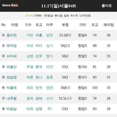
11.17(일)서울04R
출마표
[13:10]
1700M 국5등급 핸디캡 일반 R1~35 2,475만원
No
마명
기수
조교
마주
부중
기타
조교
레이팅
①
용비천
다빈
자흥
성진
53.5(0.5
한암4
74
30
②
매직임
아르
카디
상기
56(2.5
한암3
89
35
③
서머파
상범
신우
영식
56(2
한암3
74
35
④
퍼플신
추열
윤규
라인
55(1
한거4
81
29
⑤
성실영
태훈
토니
동훈
56(1
한수3
85
31
⑥
빅블레
재로
인석
영준
56(0.5
한암4
105
35
⑦
내추럴
동하
승태
선식
52.5(-1.5
한암3
76
28
⑧
바람살
태희
삼영
주)
53(1
한암5
83
29