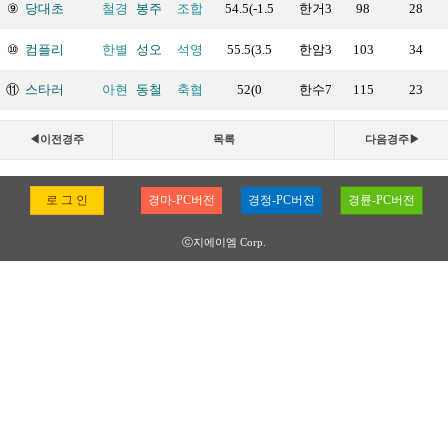
⑨
당대초
철경
봉주
조합
54.5(-1.5
한거3
98
28
⑩
컴플리
한별
성오
석영
55.5(3.5
한암3
103
34
⑪
스타러
아현
동철
축협
52(0
한수7
115
23
◀이전경주
목록
다음경주▶
로 그 인
경마-PC버전
경정-PC버전
경륜-PC버전
ⓒ지에이엠 Corp.