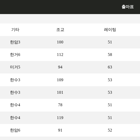
출마표
기타
조교
레이팅
한암3
100
51
한거6
112
58
미거5
94
63
한수3
109
53
한수3
101
53
한수4
78
51
한수4
119
51
한암6
91
52