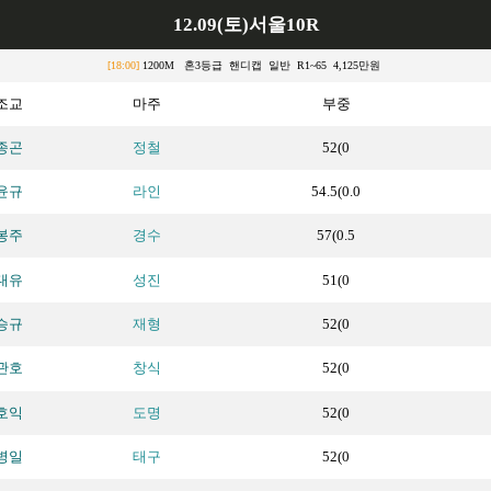
12.09(토)서울10R
[18:00]
1200M 혼3등급 핸디캡 일반 R1~65 4,125만원
조교
마주
부중
종곤
정철
52(0
윤규
라인
54.5(0.0
봉주
경수
57(0.5
대유
성진
51(0
승규
재형
52(0
관호
창식
52(0
호익
도명
52(0
병일
태구
52(0