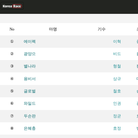
No
마명
기수
①
에이펙
이혁
②
광양으
비드
③
별나라
형철
④
용비서
상규
⑤
글로벌
철호
⑥
와일드
인권
⑦
두손판
정균
⑧
은혜충
효정