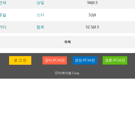
인석
상일
56(0.5
문길
스카
52(0
카디
협회
52.5(0.5
목록
로 그 인
경마-PC버전
경정-PC버전
경륜-PC버전
ⓒ지에이엠 Corp.