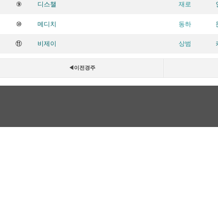
⑨
디스챌
재로
⑩
메디치
동하
⑪
비제이
상범
◀이전경주