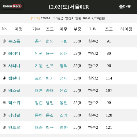
12.02(토)서울01R
출마표
[10:35]
1200M 국6등급 별정A 일반 R0~0 2,200만원
No
마명
기수
조교
마주
부중
기타
조교
레이팅
①
논스톱
춘식
희영
태립
55(0
한수2
91
②
레이디
인권
용구
성래
53(0
한암2
80
③
사려니
기원
신우
영익
55(0
한수2
96
④
캡틴타
르칸
병기
정재
53(0
한암2
114
⑤
맥스골
태훈
승태
은갑
55(0
한수2
107
⑥
맥스위
정준
병일
동현
55(0
한수2
90
⑦
강남불
동하
문길
스카
55(0
한수2
128
⑧
엔트로
태종
창구
영환
55(0
한수2
121