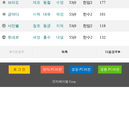
⑨
브리도
재로
동철
수영
53(0
한암2
177
⑩
금악다
이혁
대유
목장
55(0
한수2
101
⑪
샤인볼
철호
동균
지욱
53(0
한암2
118
⑫
토네르
세영
홍수
대열
55(0
한수2
132
◀이전경주
목록
다음경주▶
로 그 인
경마-PC버전
경정-PC버전
경륜-PC버전
ⓒ지에이엠 Corp.