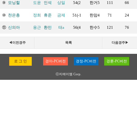
⑨
모닝힐
도윤
인석
상일
54(2
한거5
111
66
⑩
천은총
정희
휴준
금제
51(-1
한암4
71
24
⑪
신의아
용근
환민
태a
56(4
한수5
121
76
◀이전경주
목록
다음경주▶
로 그 인
경마-PC버전
경정-PC버전
경륜-PC버전
ⓒ지에이엠 Corp.