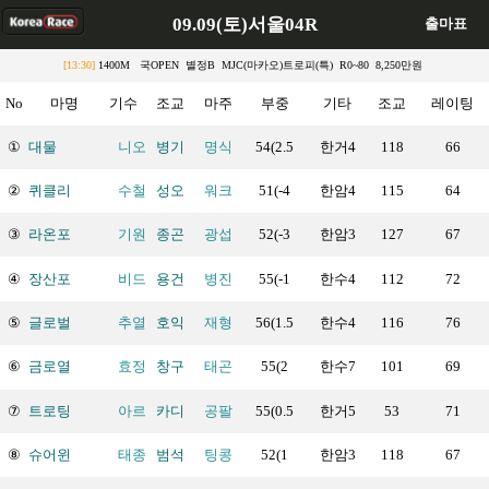
09.09(토)서울04R
출마표
[13:30]
1400M 국OPEN 별정B MJC(마카오)트로피(특) R0~80 8,250만원
No
마명
기수
조교
마주
부중
기타
조교
레이팅
①
대물
니오
병기
명식
54(2.5
한거4
118
66
②
퀴클리
수철
성오
워크
51(-4
한암4
115
64
③
라온포
기원
종곤
광섭
52(-3
한암3
127
67
④
장산포
비드
용건
병진
55(-1
한수4
112
72
⑤
글로벌
추열
호익
재형
56(1.5
한수4
116
76
⑥
금로열
효정
창구
태곤
55(2
한수7
101
69
⑦
트로팅
아르
카디
공팔
55(0.5
한거5
53
71
⑧
슈어윈
태종
범석
팅콩
52(1
한암3
118
67