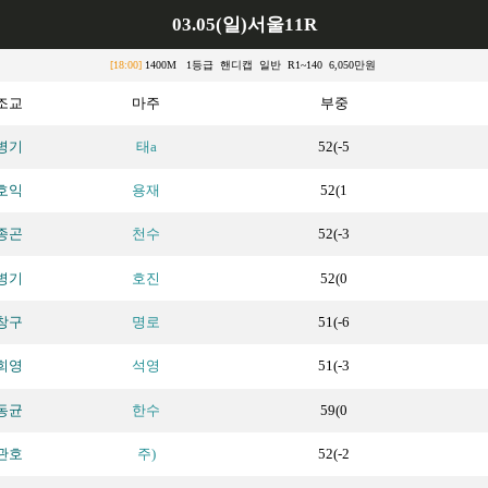
03.05(일)서울11R
[18:00]
1400M 1등급 핸디캡 일반 R1~140 6,050만원
조교
마주
부중
병기
태a
52(-5
호익
용재
52(1
종곤
천수
52(-3
병기
호진
52(0
창구
명로
51(-6
희영
석영
51(-3
동균
한수
59(0
관호
주)
52(-2