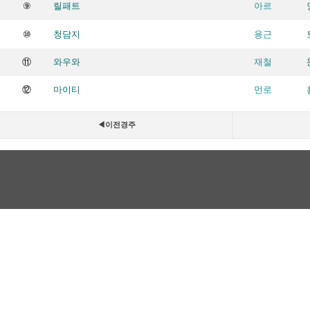
⑨
릴패트
아르
⑩
청담지
용근
⑪
와우와
재철
⑫
마이티
먼로
◀이전경주