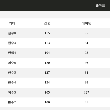
출마표
기타
조교
레이팅
한수8
115
95
한수4
113
84
한암4
104
98
미수6
120
86
한수5
127
84
한수4
134
88
미수5
105
127
한수7
106
81