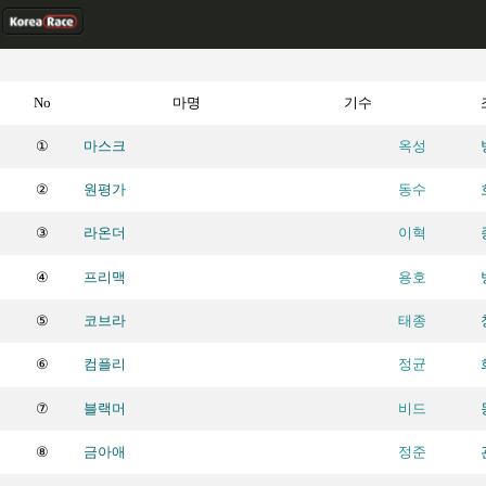
No
마명
기수
①
마스크
옥성
②
원평가
동수
③
라온더
이혁
④
프리맥
용호
⑤
코브라
태종
⑥
컴플리
정균
⑦
블랙머
비드
⑧
금아애
정준