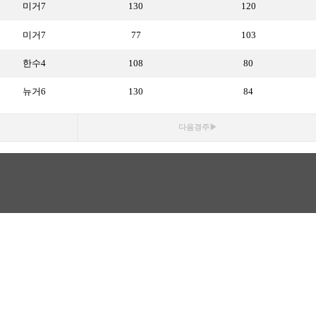
미거7
130
120
미거7
77
103
한수4
108
80
뉴거6
130
84
다음경주▶