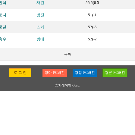
인석
재완
55.5(0.5
토니
병진
51(-1
문길
스카
52(-5
홍수
병태
52(-2
목록
로 그 인
경마-PC버전
경정-PC버전
경륜-PC버전
ⓒ지에이엠 Corp.