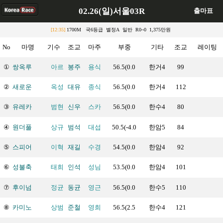
02.26(일)서울03R
출마표
[12:35]
1700M 국6등급 별정A 일반 R0~0 1,375만원
No
마명
기수
조교
마주
부중
기타
조교
레이팅
①
쌍옥루
아르
봉주
용식
56.5(0.0
한거4
99
②
새로운
옥성
대유
종식
56.5(0.0
한거4
112
③
유레카
범현
신우
스카
56.5(0.0
한수4
80
④
원더풀
상규
범석
대섭
50.5(-4.0
한암5
84
⑤
스피어
이혁
재길
수경
54.5(0.0
한암4
92
⑥
성불축
태희
인석
성님
53.5(0.0
한암4
101
⑦
후이넘
정균
동균
영근
56.5(0.0
한수5
110
⑧
카미노
상범
준철
영희
56.5(2.5
한수4
121