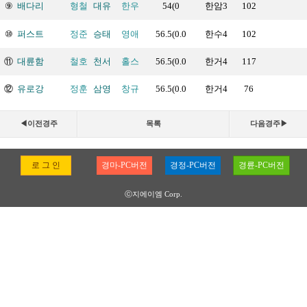
⑨
배다리
형철
대유
한우
54(0
한암3
102
⑩
퍼스트
정준
승태
영애
56.5(0.0
한수4
102
⑪
대륜함
철호
천서
홀스
56.5(0.0
한거4
117
⑫
유로강
정훈
삼영
창규
56.5(0.0
한거4
76
◀이전경주
목록
다음경주▶
로 그 인
경마-PC버전
경정-PC버전
경륜-PC버전
ⓒ지에이엠 Corp.