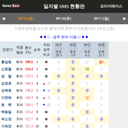
일자별 SMS 현황판
코리아레이스
◀
09/15(금)
09/16(토)
09/17(일)
▶
※경주영역을 손으로 움직이면 경주가 이동됩니다. [
새로고침
]
◀◀◁ - 경주 좌
우 이동-▷▶▶
직전
제①
제②
부①
제③
부②
적중
환수
11:00
11:25
11:50
12:30
13:10
1
전문가
순위
경주
③⑤
⑥②
③②
①⑧
③①
발송
(%)
비교
29.5
3.9
4.3
21.1
158.3
홍길동
6
/16
290.0
1
〓
중
중
강+
강+
중
신호철
6
/16
216.4
2
〓
약
약
약
중
중
정 철
8
/16
175.5
3
〓
중
중
중
중
중
김경호
3
/16
144.5
4
▲
1
중
중
중
중
중
강백호
6
/16
139.2
5
▼
-1
중
중
중
중
중
이천배
4
/16
116.3
6
▲
1
중
중
강
중
강+
윤 택
3
/16
116.1
7
▼
-1
중
중
중
중
중
백동일
3
/16
115.2
8
〓
중
중
중
중
강
박소장
5
/16
112.7
9
〓
중
중
중
중
강
가득찬
4
/16
111.3
10
〓
중
중
중
중
중