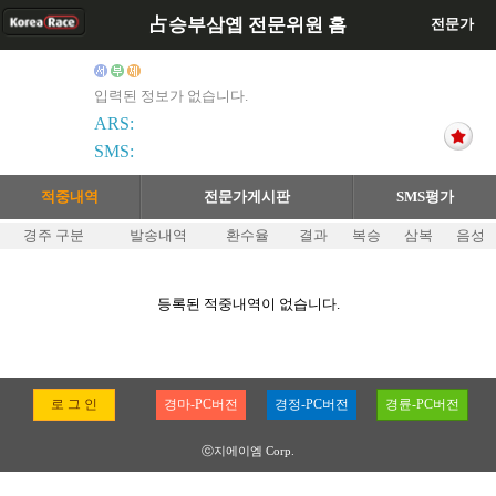
占승부삼옙 전문위원 홈
전문가
입력된 정보가 없습니다.
ARS:
SMS:
적중내역
전문가게시판
SMS평가
경주 구분
발송내역
환수율
결과
복승
삼복
음성
등록된 적중내역이 없습니다.
로 그 인
경마-PC버전
경정-PC버전
경륜-PC버전
ⓒ지에이엠 Corp.