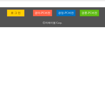
로 그 인
경마-PC버전
경정-PC버전
경륜-PC버전
ⓒ지에이엠 Corp.