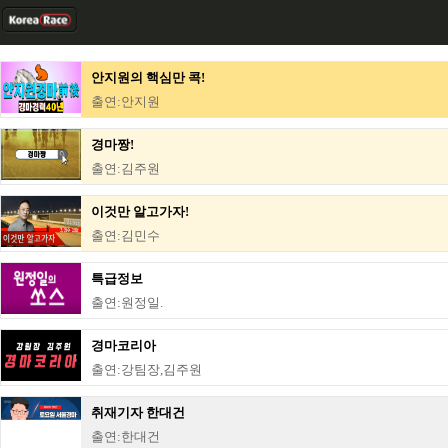
안지원의 핵심만 콕!
출연:안지원
경마짱!
출연:김주원
이것만 알고가자!
출연:김민수
특급정보
출연:원정일.
경마코리아
출연:강팀장,김주원
취재기자 한대건
출연:한대건