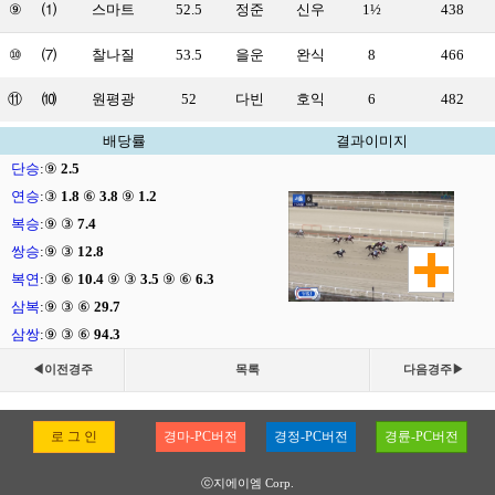
⑨
⑴
스마트
52.5
정준
신우
1½
438
⑩
⑺
찰나질
53.5
을운
완식
8
466
⑪
⑽
원평광
52
다빈
호익
6
482
배당률
결과이미지
단승
:
⑨
2.5
연승
:
③
1.8
⑥
3.8
⑨
1.2
복승
:
⑨ ③
7.4
쌍승
:
⑨ ③
12.8
복연
:
③ ⑥
10.4
⑨ ③
3.5
⑨ ⑥
6.3
삼복
:
⑨ ③ ⑥
29.7
삼쌍
:
⑨ ③ ⑥
94.3
◀이전경주
목록
다음경주▶
로 그 인
경마-PC버전
경정-PC버전
경륜-PC버전
ⓒ지에이엠 Corp.