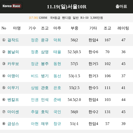
11.19(일)서울10R
출마표
[17:30]
1200M 국4등급 핸디캡 일반 R1~50 3,300만원
No
마명
기수
조교
마주
부중
기타
조교
레이팅
①
걸작드
정준
윤규
덕희
56(2
한암4
167
47
②
봄날의
정훈
삼영
태율
52.5(0.5
한수6
70
36
③
카우보
정균
봉주
동현
57(5
한거5
102
45
④
아깽이
비드
병기
동선
53(-1.5
한거3
106
37
⑤
이무기
상범
관호
은호
55(2.5
한수5
111
41
⑥
벤칼프
인권
인석
준배
54.5(2.0
한암4
103
44
⑦
마이센
추열
호익
국인
56(0
한수2
131
45
⑧
금성스
아현
재우
창규
51(-1
한암4
57
39