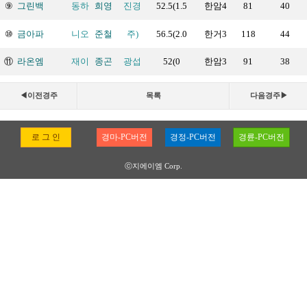
⑨
그린백
동하
희영
진경
52.5(1.5
한암4
81
40
⑩
금아파
니오
준철
주)
56.5(2.0
한거3
118
44
⑪
라온엠
재이
종곤
광섭
52(0
한암3
91
38
◀이전경주
목록
다음경주▶
로 그 인
경마-PC버전
경정-PC버전
경륜-PC버전
ⓒ지에이엠 Corp.