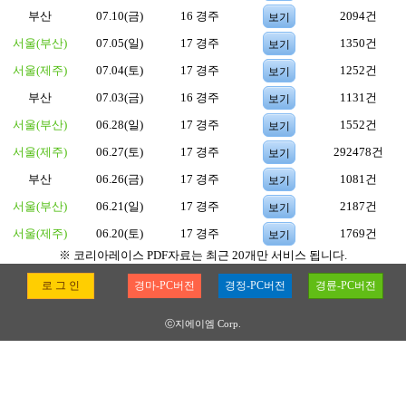
부산
07.10(금)
16 경주
2094건
보기
서울(부산)
07.05(일)
17 경주
1350건
보기
서울(제주)
07.04(토)
17 경주
1252건
보기
부산
07.03(금)
16 경주
1131건
보기
서울(부산)
06.28(일)
17 경주
1552건
보기
서울(제주)
06.27(토)
17 경주
292478건
보기
부산
06.26(금)
17 경주
1081건
보기
서울(부산)
06.21(일)
17 경주
2187건
보기
서울(제주)
06.20(토)
17 경주
1769건
보기
※ 코리아레이스 PDF자료는 최근 20개만 서비스 됩니다.
로 그 인
경마-PC버전
경정-PC버전
경륜-PC버전
ⓒ지에이엠 Corp.