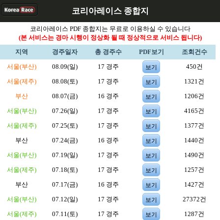
코리아레이스 종합지
코리아레이스 PDF 종합지는 무료로 이용하실 수 있습니다
(본 서비스는 경마 시행이 정상화 될 때 정상적으로 서비스 됩니다)
지역
경주일자
총 경주수
PDF보기
조회건수
서울(부산)
08.09(일)
17 경주
450건
보기
서울(제주)
08.08(토)
17 경주
1321건
보기
부산
08.07(금)
16 경주
1206건
보기
서울(부산)
07.26(일)
17 경주
4165건
보기
서울(제주)
07.25(토)
17 경주
1377건
보기
부산
07.24(금)
16 경주
1440건
보기
서울(부산)
07.19(일)
17 경주
1490건
보기
서울(제주)
07.18(토)
17 경주
1257건
보기
부산
07.17(금)
16 경주
1427건
보기
서울(부산)
07.12(일)
17 경주
27372건
보기
서울(제주)
07.11(토)
17 경주
1287건
보기