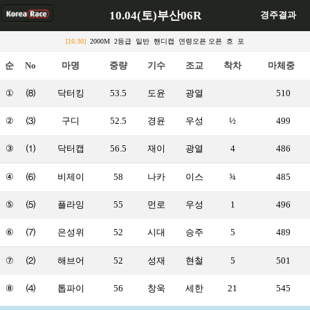
10.04(토)부산06R
경주결과
[16:30]
2000M 2등급 일반 핸디캡 연령오픈 오픈 흐 포
순
No
마명
중량
기수
조교
착차
마체중
①
⑻
닥터킹
53.5
도윤
광열
510
②
⑶
구디
52.5
경윤
우성
½
499
③
⑴
닥터캡
56.5
재이
광열
4
486
④
⑹
비제이
58
나카
이스
¾
485
⑤
⑸
플라잉
55
먼로
우성
1
496
⑥
⑺
은성위
52
시대
승주
5
489
⑦
⑵
해브어
52
성재
현철
5
501
⑧
⑷
톱파이
56
창욱
세한
21
545