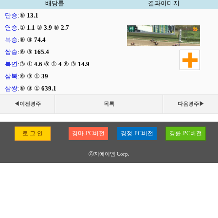
배당률
결과이미지
단승
:
⑧
13.1
연승
:
①
1.1
③
3.9
⑧
2.7
복승
:
⑧ ③
74.4
쌍승
:
⑧ ③
165.4
복연
:
③ ①
4.6
⑧ ①
4
⑧ ③
14.9
삼복
:
⑧ ③ ①
39
삼쌍
:
⑧ ③ ①
639.1
◀이전경주
목록
다음경주▶
로 그 인
경마-PC버전
경정-PC버전
경륜-PC버전
ⓒ지에이엠 Corp.